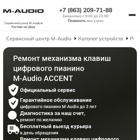
+7 (863) 209-71-88
Ежедневно с 9:00 до 21:00
Позвонить
мне утром
Сервисный центр M-Audio
в
Ростове-на-Дону
Сервисный центр M-Audio
Каталог устройств
Рем
Ремонт механизма клавиш
цифрового пианино
M-Audio ACCENT
Официальный сервис
Гарантийное обслуживание
цифрового пианино M-Audio до 3 лет
Диагностика за наш счет,
ремонт по желанию
Бесплатный выезд курьера
в день обращения
Ремонт механизма клавиш цифрового