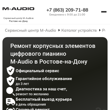
+7 (863) 209-71-88
Ежедневно с 9:00 до 21:00
Сервисный центр M-Audio
в
Ростове-на-Дону
Сервисный центр M-Audio
Каталог устройств
Рем
Ремонт корпусных элементов
цифрового пианино
M-Audio в Ростове-на-Дону
Официальный сервис
Гарантийное обслуживание
до 3 лет
Диагностика за наш счет,
ремонт по желанию
Бесплатный выезд курьера
в день обращения
Срочный ремонт